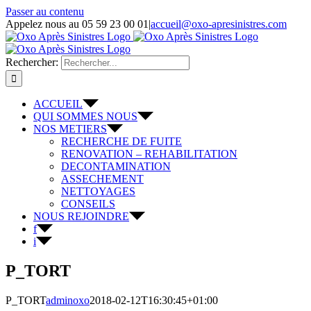
Passer au contenu
Appelez nous au 05 59 23 00 01
|
accueil@oxo-apresinistres.com
Rechercher:
ACCUEIL
QUI SOMMES NOUS
NOS METIERS
RECHERCHE DE FUITE
RENOVATION – REHABILITATION
DECONTAMINATION
ASSECHEMENT
NETTOYAGES
CONSEILS
NOUS REJOINDRE
f
i
P_TORT
P_TORT
adminoxo
2018-02-12T16:30:45+01:00